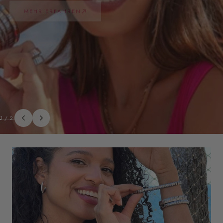
1
/
2