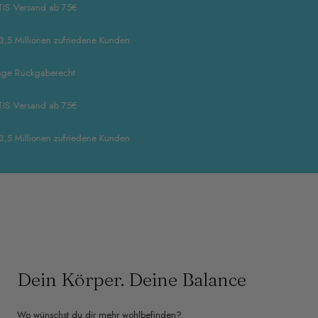
rsand ab 75€
illionen zufriedene Kunden
ückgaberecht
rsand ab 75€
illionen zufriedene Kunden
Dein Körper. Deine Balance
Wo wünschst du dir mehr wohlbefinden?