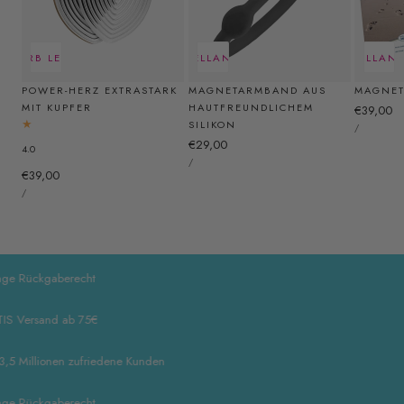
ENKORB LEGEN
AUSVERKAUFT
SCHNELLANSICHT
SCHNELLANS
POWER-HERZ EXTRASTARK
MAGNETARMBAND AUS
MAGNET
MIT KUPFER
HAUTFREUNDLICHEM
Reguläre
€39,00
STÜCKPREI
SILIKON
Preis
PRO
/
Regulärer
€29,00
4.0
STÜCKPREIS
Preis
PRO
/
Regulärer
€39,00
STÜCKPREIS
Preis
PRO
/
ückgaberecht
rsand ab 75€
illionen zufriedene Kunden
ückgaberecht