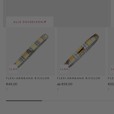
Unsere Innovation für dich
ALLE ENTDECKEN
CHNELLANSICHT
SCHNELLANSICHT
SCHNEL
FLEXI-ARMBAND BICOLOR
FLEXI-ARMBAND BICOLOR
FL
Regulärer
€49,00
Regulärer
ab €39,00
Reg
€55
STÜCKPREIS
STÜCKPREIS
STÜ
Preis
Preis
Prei
PRO
PRO
PR
/
/
/
KRAFT DER