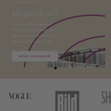
WISSENSWERTES
Magnetkraft
Die Heilkraft der Magnete ist
heute durch eine Vielzahl von
Studienergebnissen namhafter
Wissenschaftler untermauert.
MEHR ERFAHREN