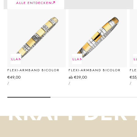
ALLE ENTDECKEN
CHNELLANSICHT
SCHNELLANSICHT
SCHNEL
FLEXI-ARMBAND BICOLOR
FLEXI-ARMBAND BICOLOR
FL
Regulärer
€49,00
Regulärer
ab €39,00
Reg
€55
STÜCKPREIS
STÜCKPREIS
STÜ
Preis
Preis
Prei
PRO
PRO
PR
/
/
/
KRAFT DER