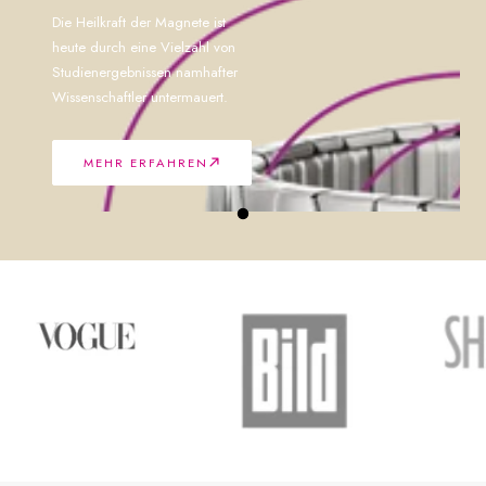
Die Heilkraft der Magnete ist
heute durch eine Vielzahl von
Studienergebnissen namhafter
Wissenschaftler untermauert.
MEHR ERFAHREN