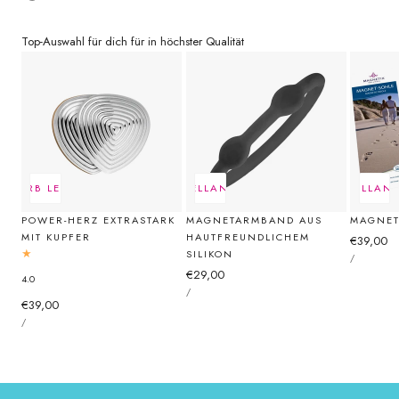
Top-Auswahl für dich für in höchster Qualität
ENKORB LEGEN
AUSVERKAUFT
SCHNELLANSICHT
SCHNELLANS
POWER-HERZ EXTRASTARK
MAGNETARMBAND AUS
MAGNET
MIT KUPFER
HAUTFREUNDLICHEM
Reguläre
€39,00
STÜCKPREI
SILIKON
Preis
PRO
/
Regulärer
€29,00
4.0
STÜCKPREIS
Preis
PRO
/
Regulärer
€39,00
STÜCKPREIS
Preis
PRO
/