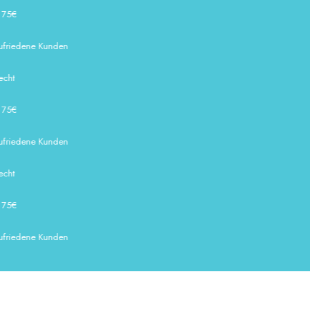
5€
friedene Kunden
ht
5€
friedene Kunden
ht
5€
friedene Kunden